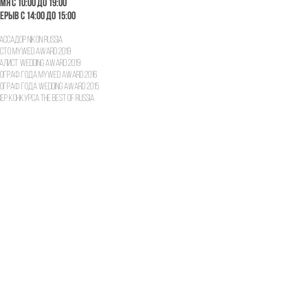
мя с 10:00 до 19:00
ерыв с 14:00 до 15:00
ССАДОР NIKON RUSSIA
ЕСТО MYWED AWARD 2019
алист Wedding award 2019
ОГРАФ ГОДА MYWED AWARD 2016
ОГРАФ ГОДА WEDDING AWARD 2015
ЕР КОНКУРСА THE BEST OF RUSSIA