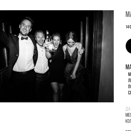
М
14 
МА
МА
ЛЕ
ПО
СЕ
Да
Ме
Кол